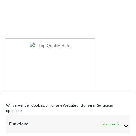
Natur.gut Gartner
Wir verwenden Cookies, um unsere Website und unseren Service zu
Sankt Marien (Oberösterreich)
optimieren.
Funktional
Immer aktiv
Hier haben Sie die Möglichkeit die Verfügbarkeit von
Zimmern abzufragen und gleich direkt zu buchen.