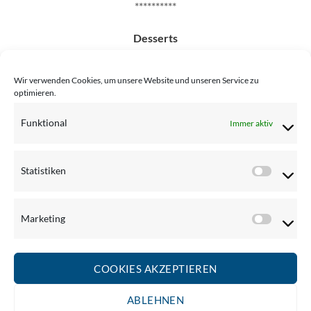
**********
Desserts
Hausgemachte Mehlspeise
Wir verwenden Cookies, um unsere Website und unseren Service zu
Eispalatschinke
optimieren.
Funktional
Sorbetvariation mit Früchten
Immer aktiv
…
Statistiken
Statistik
Familie Gartner wünscht Ihnen
Guten Appetit!
Marketing
Marketi
Um Reservierung wird gebeten!
COOKIES AKZEPTIEREN
ABLEHNEN