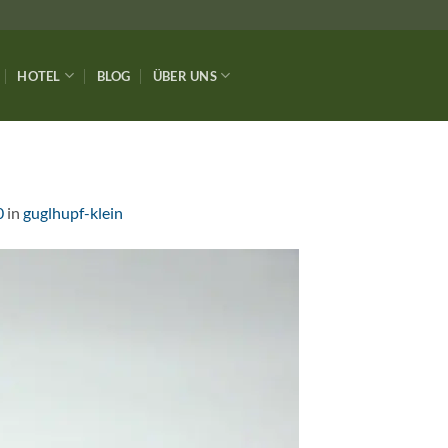
HOTEL
BLOG
ÜBER UNS
0
in
guglhupf-klein