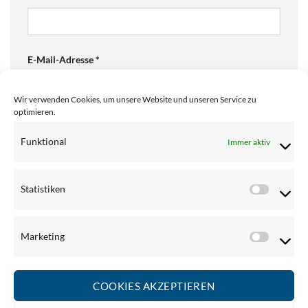
E-Mail-Adresse
*
Wir verwenden Cookies, um unsere Website und unseren Service zu
optimieren.
Website
Funktional
Immer aktiv
Name, E-Mail-Adresse und Website in diesem
Statistiken
Statistik
Browser für meinen nächsten Kommentar speichern.
Marketing
Marketi
COOKIES AKZEPTIEREN